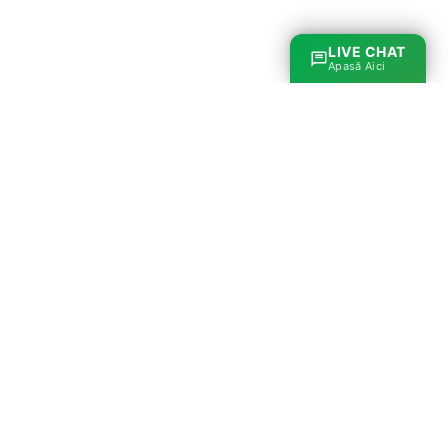
Centru de Daune Auto
București - Ilfov
Theodor Pallady 287
Sector 3
,
București
0371 782 782
031 9665
contact@constatare-autoinlocuire.ro
Luni - Vineri: 8:00 - 17:00