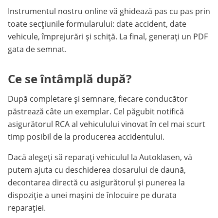
Instrumentul nostru online vă ghidează pas cu pas prin
toate secțiunile formularului: date accident, date
vehicule, împrejurări și schiță. La final, generați un PDF
gata de semnat.
Ce se întâmplă după?
După completare și semnare, fiecare conducător
păstrează câte un exemplar. Cel păgubit notifică
asigurătorul RCA al vehiculului vinovat în cel mai scurt
timp posibil de la producerea accidentului.
Dacă alegeți să reparați vehiculul la Autoklasen, vă
putem ajuta cu deschiderea dosarului de daună,
decontarea directă cu asigurătorul și punerea la
dispoziție a unei mașini de înlocuire pe durata
reparației.